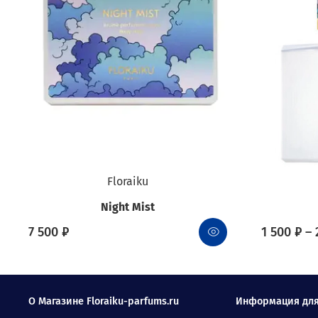
Floraiku
Night Mist
7 500 ₽
1 500 ₽ – 
О Магазине Floraiku-parfums.ru
Информация для